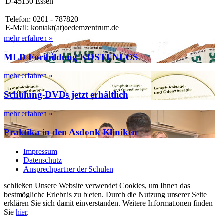
D-45130 Essen
Telefon: 0201 - 787820
E-Mail: kontakt(at)oedemzentrum.de
mehr erfahren »
MLD Fortbildung KOSTENLOS
mehr erfahren »
Schulung-DVDs jetzt erhältlich
mehr erfahren »
Praktika in den Asdonk Kliniken
Impressum
Datenschutz
Ansprechpartner der Schulen
schließen
Unsere Website verwendet Cookies, um Ihnen das
bestmögliche Erlebnis zu bieten. Durch die Nutzung unserer Seite
erklären Sie sich damit einverstanden. Weitere Informationen finden
Sie
hier
.